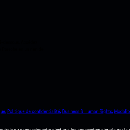
ci-dessous. Accédez
e Porsche en un rien de
que.
Politique de confidentialité.
Business & Human Rights.
Modalité
les frais du concessionnaire ainsi que les accessoires ajoutés par le