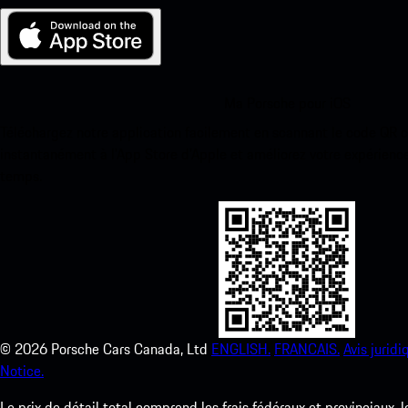
Ma Porsche pour iOS
Téléchargez notre application facilement en scannant le code QR 
instantanément à l’App Store d’Apple et améliorez votre expérienc
temps.
©
2026
Porsche Cars Canada, Ltd
ENGLISH.
FRANCAIS.
Avis juridi
Notice.
Le prix de détail total comprend les frais fédéraux et provinciaux, 