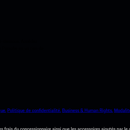
ci-dessous. Accédez
e Porsche en un rien de
que.
Politique de confidentialité.
Business & Human Rights.
Modalité
les frais du concessionnaire ainsi que les accessoires ajoutés par le