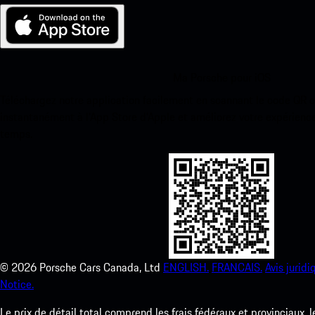
Ma Porsche pour iOS
Téléchargez notre application facilement en scannant le code QR 
instantanément à l’App Store d’Apple et améliorez votre expérienc
temps.
©
2026
Porsche Cars Canada, Ltd
ENGLISH.
FRANCAIS.
Avis juridi
Notice.
Le prix de détail total comprend les frais fédéraux et provinciaux, 