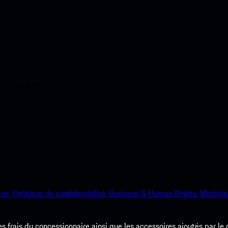
ci-dessous. Accédez
e Porsche en un rien de
que.
Politique de confidentialité.
Business & Human Rights.
Modalité
les frais du concessionnaire ainsi que les accessoires ajoutés par le