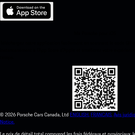
Ma Porsche pour iOS
Téléchargez notre application facilement en scannant le code QR 
instantanément à l’App Store d’Apple et améliorez votre expérienc
temps.
©
2026
Porsche Cars Canada, Ltd
ENGLISH.
FRANCAIS.
Avis juridi
Notice.
Le prix de détail total comprend les frais fédéraux et provinciaux, 