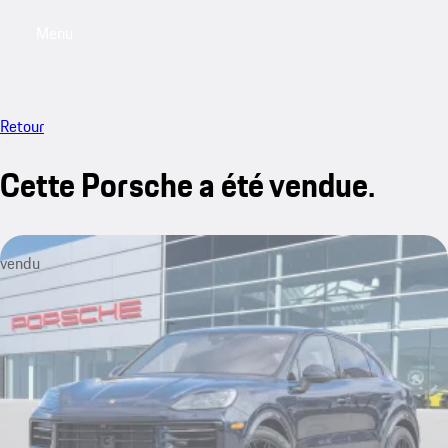
Menu
My saved searches, 0 searches saved
My sa
Retour
Cette Porsche a été vendue.
vendu