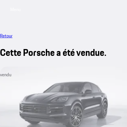
Menu
My saved searches, 0 searches saved
My sa
Retour
Cette Porsche a été vendue.
vendu