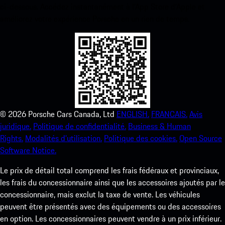
ci-dessous. Accédez instantanément à l’App Store d’Apple et
améliorez votre expérience Porsche en un rien de temps.
©
2026
Porsche Cars Canada, Ltd
ENGLISH.
FRANCAIS.
Avis
juridique.
Politique de confidentialité.
Business & Human
Rights.
Modalités d’utilisation.
Politique des cookies.
Open Source
Software Notice.
Le prix de détail total comprend les frais fédéraux et provinciaux,
les frais du concessionnaire ainsi que les accessoires ajoutés par le
concessionnaire, mais exclut la taxe de vente. Les véhicules
peuvent être présentés avec des équipements ou des accessoires
en option. Les concessionnaires peuvent vendre à un prix inférieur.