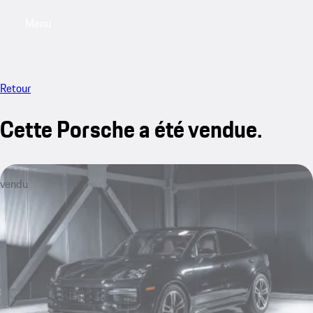
Menu
My saved searches, 0 searches saved
My sa
Retour
Cette Porsche a été vendue.
vendu