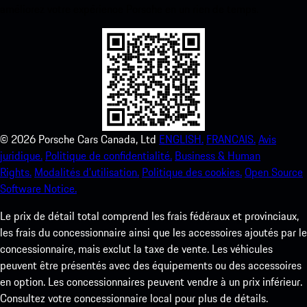
améliorez votre expérience Porsche en un rien de temps.
©
2026
Porsche Cars Canada, Ltd
ENGLISH.
FRANCAIS.
Avis
juridique.
Politique de confidentialité.
Business & Human
Rights.
Modalités d’utilisation.
Politique des cookies.
Open Source
Software Notice.
Le prix de détail total comprend les frais fédéraux et provinciaux,
les frais du concessionnaire ainsi que les accessoires ajoutés par le
concessionnaire, mais exclut la taxe de vente. Les véhicules
peuvent être présentés avec des équipements ou des accessoires
en option. Les concessionnaires peuvent vendre à un prix inférieur.
Consultez votre concessionnaire local pour plus de détails.