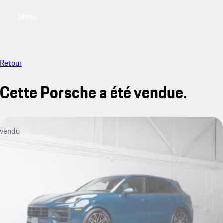
Menu
My saved searches, 0 searches saved
My sa
Retour
Cette Porsche a été vendue.
vendu