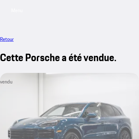
Menu
My saved searches, 0 searches saved
My sa
Retour
Cette Porsche a été vendue.
vendu