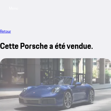
Menu
My saved searches, 0 searches saved
My sa
Retour
Cette Porsche a été vendue.
vendu