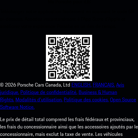
Ma Porsche pour iOS
Téléchargez notre application facilement en scannant le code QR
ci-dessous. Accédez instantanément à l’App Store d’Apple et
améliorez votre expérience Porsche en un rien de temps.
©
2026
Porsche Cars Canada, Ltd
ENGLISH.
FRANCAIS.
Avis
juridique.
Politique de confidentialité.
Business & Human
Rights.
Modalités d’utilisation.
Politique des cookies.
Open Source
Software Notice.
Le prix de détail total comprend les frais fédéraux et provinciaux,
les frais du concessionnaire ainsi que les accessoires ajoutés par le
concessionnaire, mais exclut la taxe de vente. Les véhicules