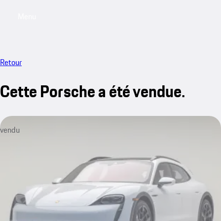
Menu
My saved searches, 0 searches saved
My sa
Retour
Cette Porsche a été vendue.
vendu