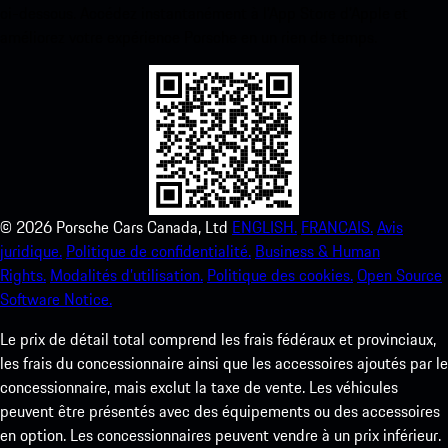
ci-dessous. Accédez instantanément à l’App Store d’Apple et
améliorez votre expérience Porsche en un rien de temps.
©
2026
Porsche Cars Canada, Ltd
ENGLISH.
FRANCAIS.
Avis
juridique.
Politique de confidentialité.
Business & Human
Rights.
Modalités d’utilisation.
Politique des cookies.
Open Source
Software Notice.
Le prix de détail total comprend les frais fédéraux et provinciaux,
les frais du concessionnaire ainsi que les accessoires ajoutés par le
concessionnaire, mais exclut la taxe de vente. Les véhicules
peuvent être présentés avec des équipements ou des accessoires
en option. Les concessionnaires peuvent vendre à un prix inférieur.