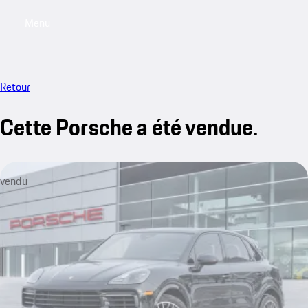
Menu
My saved searches, 0 searches saved
My sa
Retour
Cette Porsche a été vendue.
vendu