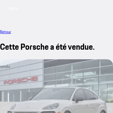
Menu
My saved searches, 0 searches saved
My sa
Retour
Cette Porsche a été vendue.
vendu