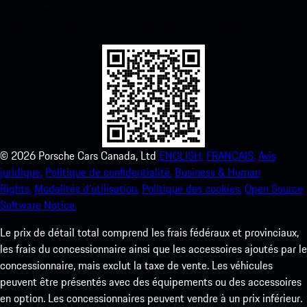
ci-dessous. Accédez instantanément à l’App Store d’Apple et
améliorez votre expérience Porsche en un rien de temps.
©
2026
Porsche Cars Canada, Ltd
ENGLISH.
FRANCAIS.
Avis
juridique.
Politique de confidentialité.
Business & Human
Rights.
Modalités d’utilisation.
Politique des cookies.
Open Source
Software Notice.
Le prix de détail total comprend les frais fédéraux et provinciaux,
les frais du concessionnaire ainsi que les accessoires ajoutés par le
concessionnaire, mais exclut la taxe de vente. Les véhicules
peuvent être présentés avec des équipements ou des accessoires
en option. Les concessionnaires peuvent vendre à un prix inférieur.