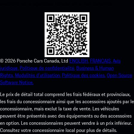
améliorez votre expérience Porsche en un rien de temps.
©
2026
Porsche Cars Canada, Ltd
ENGLISH.
FRANCAIS.
Avis
juridique.
Politique de confidentialité.
Business & Human
Rights.
Modalités d’utilisation.
Politique des cookies.
Open Source
Software Notice.
Le prix de détail total comprend les frais fédéraux et provinciaux,
les frais du concessionnaire ainsi que les accessoires ajoutés par le
concessionnaire, mais exclut la taxe de vente. Les véhicules
peuvent être présentés avec des équipements ou des accessoires
en option. Les concessionnaires peuvent vendre à un prix inférieur.
Consultez votre concessionnaire local pour plus de détails.