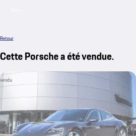
Menu
My saved searches, 0 searches saved
My sa
Retour
Cette Porsche a été vendue.
vendu