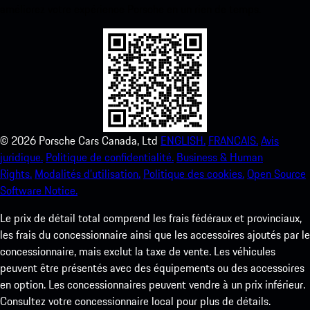
améliorez votre expérience Porsche en un rien de temps.
©
2026
Porsche Cars Canada, Ltd
ENGLISH.
FRANCAIS.
Avis
juridique.
Politique de confidentialité.
Business & Human
Rights.
Modalités d’utilisation.
Politique des cookies.
Open Source
Software Notice.
Le prix de détail total comprend les frais fédéraux et provinciaux,
les frais du concessionnaire ainsi que les accessoires ajoutés par le
concessionnaire, mais exclut la taxe de vente. Les véhicules
peuvent être présentés avec des équipements ou des accessoires
en option. Les concessionnaires peuvent vendre à un prix inférieur.
Consultez votre concessionnaire local pour plus de détails.