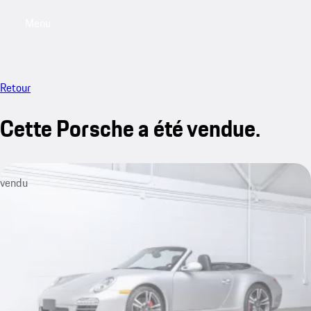
Menu
My saved searches, 0 searches saved
My sa
Retour
Cette Porsche a été vendue.
vendu