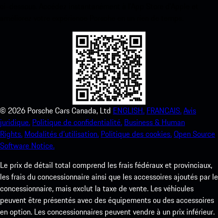
ci-dessous. Accédez instantanément à l’App Store d’Apple et
améliorez votre expérience Porsche en un rien de temps.
©
2026
Porsche Cars Canada, Ltd
ENGLISH.
FRANCAIS.
Avis
juridique.
Politique de confidentialité.
Business & Human
Rights.
Modalités d’utilisation.
Politique des cookies.
Open Source
Software Notice.
Le prix de détail total comprend les frais fédéraux et provinciaux,
les frais du concessionnaire ainsi que les accessoires ajoutés par le
concessionnaire, mais exclut la taxe de vente. Les véhicules
peuvent être présentés avec des équipements ou des accessoires
en option. Les concessionnaires peuvent vendre à un prix inférieur.