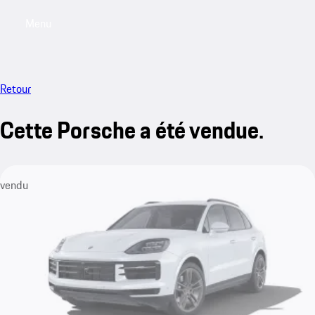
Menu
My saved searches, 0 searches saved
My sa
Retour
Cette Porsche a été vendue.
vendu