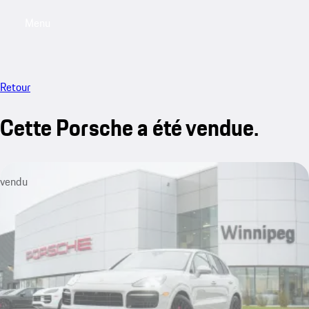
Menu
My saved searches, 0 searches saved
My sa
Retour
Cette Porsche a été vendue.
vendu