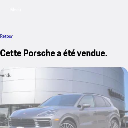
Menu
My saved searches, 0 searches saved
My sa
Retour
Cette Porsche a été vendue.
vendu