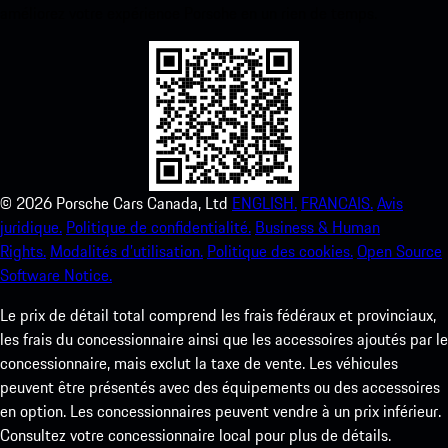
améliorez votre expérience Porsche en un rien de temps.
©
2026
Porsche Cars Canada, Ltd
ENGLISH.
FRANCAIS.
Avis
juridique.
Politique de confidentialité.
Business & Human
Rights.
Modalités d’utilisation.
Politique des cookies.
Open Source
Software Notice.
Le prix de détail total comprend les frais fédéraux et provinciaux,
les frais du concessionnaire ainsi que les accessoires ajoutés par le
concessionnaire, mais exclut la taxe de vente. Les véhicules
peuvent être présentés avec des équipements ou des accessoires
en option. Les concessionnaires peuvent vendre à un prix inférieur.
Consultez votre concessionnaire local pour plus de détails.