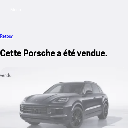
Menu
My saved searches, 0 searches saved
My sa
Retour
Cette Porsche a été vendue.
vendu