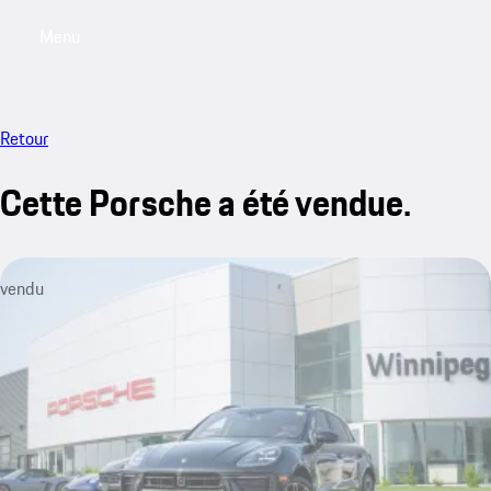
Menu
My saved searches, 0 searches saved
My sa
Retour
Cette Porsche a été vendue.
vendu