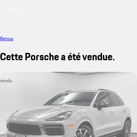
Menu
My saved searches, 0 searches saved
My sa
Retour
Cette Porsche a été vendue.
vendu