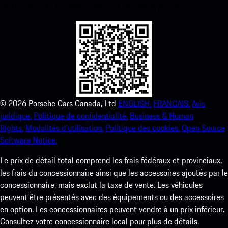
améliorez votre expérience Porsche en un rien de temps.
©
2026
Porsche Cars Canada, Ltd
ENGLISH.
FRANCAIS.
Avis
juridique.
Politique de confidentialité.
Business & Human
Rights.
Modalités d’utilisation.
Politique des cookies.
Open Source
Software Notice.
Le prix de détail total comprend les frais fédéraux et provinciaux,
les frais du concessionnaire ainsi que les accessoires ajoutés par le
concessionnaire, mais exclut la taxe de vente. Les véhicules
peuvent être présentés avec des équipements ou des accessoires
en option. Les concessionnaires peuvent vendre à un prix inférieur.
Consultez votre concessionnaire local pour plus de détails.