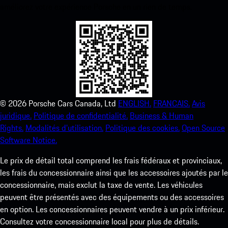
améliorez votre expérience Porsche en un rien de temps.
©
2026
Porsche Cars Canada, Ltd
ENGLISH.
FRANCAIS.
Avis
juridique.
Politique de confidentialité.
Business & Human
Rights.
Modalités d’utilisation.
Politique des cookies.
Open Source
Software Notice.
Le prix de détail total comprend les frais fédéraux et provinciaux,
les frais du concessionnaire ainsi que les accessoires ajoutés par le
concessionnaire, mais exclut la taxe de vente. Les véhicules
peuvent être présentés avec des équipements ou des accessoires
en option. Les concessionnaires peuvent vendre à un prix inférieur.
Consultez votre concessionnaire local pour plus de détails.