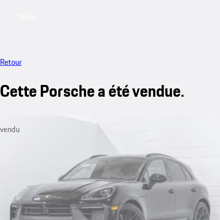
Menu
My saved searches, 0 searches saved
My sa
Retour
Cette Porsche a été vendue.
vendu