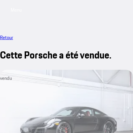
Menu
My saved searches, 0 searches saved
My sa
Retour
Cette Porsche a été vendue.
vendu