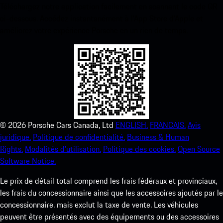
Téléchargez notre application facilement en scannant le code QR
ci-dessous. Accédez instantanément à l’App Store d’Apple et
améliorez votre expérience Porsche en un rien de temps.
©
2026
Porsche Cars Canada, Ltd
ENGLISH.
FRANCAIS.
Avis
juridique.
Politique de confidentialité.
Business & Human
Rights.
Modalités d’utilisation.
Politique des cookies.
Open Source
Software Notice.
Le prix de détail total comprend les frais fédéraux et provinciaux,
les frais du concessionnaire ainsi que les accessoires ajoutés par le
concessionnaire, mais exclut la taxe de vente. Les véhicules
peuvent être présentés avec des équipements ou des accessoires