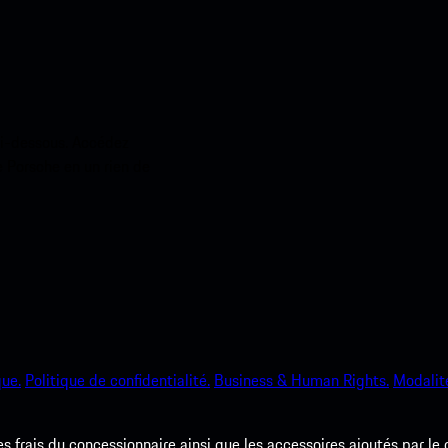
ci-dessous. Accédez
e Porsche en un rien de
que.
Politique de confidentialité.
Business & Human Rights.
Modalité
les frais du concessionnaire ainsi que les accessoires ajoutés par le