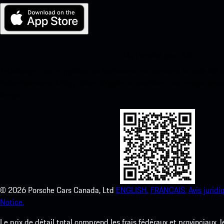
Ma Porsche pour iOS
Téléchargez notre application facilement en scannant le code QR 
instantanément à l’App Store d’Apple et améliorez votre expérienc
temps.
©
2026
Porsche Cars Canada, Ltd
ENGLISH.
FRANCAIS.
Avis juridi
Notice.
Le prix de détail total comprend les frais fédéraux et provinciaux, 