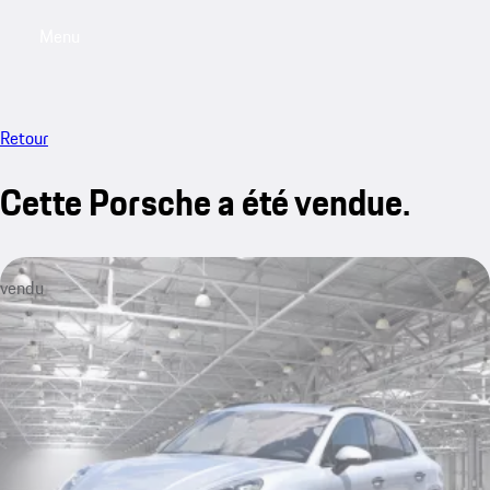
Menu
My saved searches, 0 searches saved
My sa
Retour
Cette Porsche a été vendue.
vendu