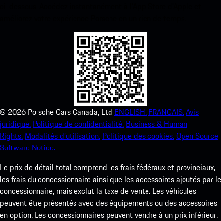
ci-dessous. Accédez instantanément à l’App Store d’Apple et
améliorez votre expérience Porsche en un rien de temps.
©
2026
Porsche Cars Canada, Ltd
ENGLISH.
FRANCAIS.
Avis
juridique.
Politique de confidentialité.
Business & Human
Rights.
Modalités d’utilisation.
Politique des cookies.
Open Source
Software Notice.
Le prix de détail total comprend les frais fédéraux et provinciaux,
les frais du concessionnaire ainsi que les accessoires ajoutés par le
concessionnaire, mais exclut la taxe de vente. Les véhicules
peuvent être présentés avec des équipements ou des accessoires
en option. Les concessionnaires peuvent vendre à un prix inférieur.