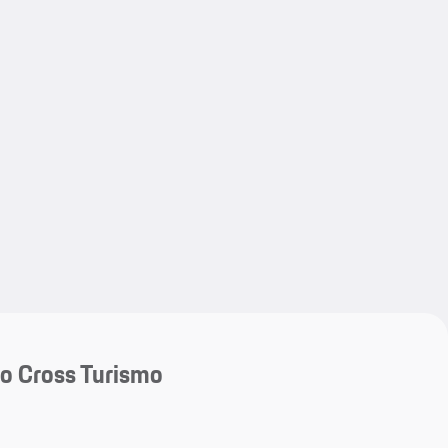
My save
My save
o Cross Turismo