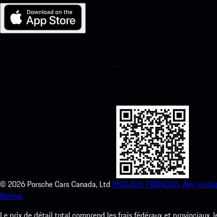
Ma Porsche pour iOS
Téléchargez notre application facilement en scannant le code QR 
instantanément à l’App Store d’Apple et améliorez votre expérienc
temps.
©
2026
Porsche Cars Canada, Ltd
ENGLISH.
FRANCAIS.
Avis juridi
Notice.
Le prix de détail total comprend les frais fédéraux et provinciaux, 