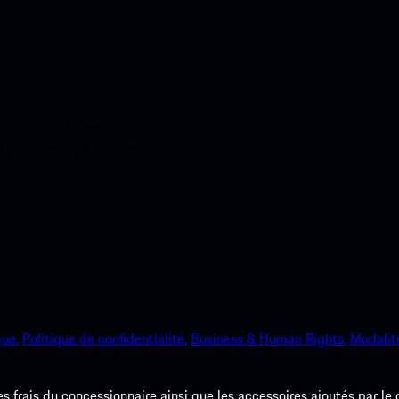
ci-dessous. Accédez
e Porsche en un rien de
que.
Politique de confidentialité.
Business & Human Rights.
Modalité
les frais du concessionnaire ainsi que les accessoires ajoutés par le