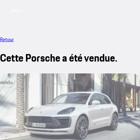
Menu
My saved searches, 0 searches saved
My sa
Retour
Cette Porsche a été vendue.
vendu