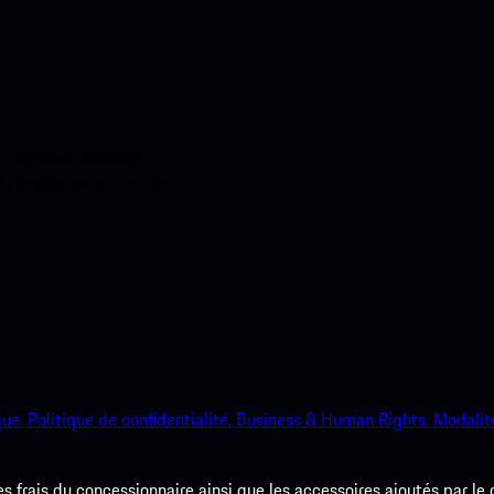
ci-dessous. Accédez
e Porsche en un rien de
que.
Politique de confidentialité.
Business & Human Rights.
Modalité
les frais du concessionnaire ainsi que les accessoires ajoutés par le