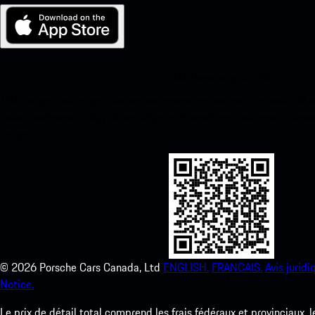
Ma Porsche pour iOS
Téléchargez notre application facilement en scannant le code QR 
instantanément à l’App Store d’Apple et améliorez votre expérienc
temps.
©
2026
Porsche Cars Canada, Ltd
ENGLISH.
FRANCAIS.
Avis juridi
Notice.
Le prix de détail total comprend les frais fédéraux et provinciaux, 