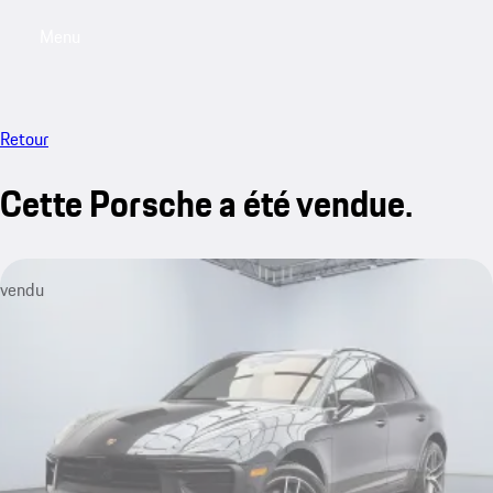
Menu
My saved searches, 0 searches saved
My sa
Retour
Cette Porsche a été vendue.
vendu