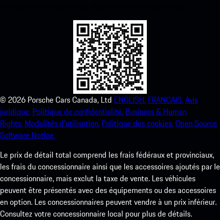
améliorez votre expérience Porsche en un rien de temps.
©
2026
Porsche Cars Canada, Ltd
ENGLISH.
FRANCAIS.
Avis
juridique.
Politique de confidentialité.
Business & Human
Rights.
Modalités d’utilisation.
Politique des cookies.
Open Source
Software Notice.
Le prix de détail total comprend les frais fédéraux et provinciaux,
les frais du concessionnaire ainsi que les accessoires ajoutés par le
concessionnaire, mais exclut la taxe de vente. Les véhicules
peuvent être présentés avec des équipements ou des accessoires
en option. Les concessionnaires peuvent vendre à un prix inférieur.
Consultez votre concessionnaire local pour plus de détails.