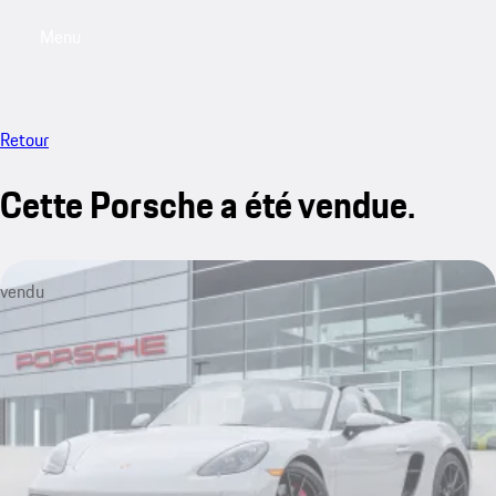
Menu
My saved searches, 0 searches saved
My sa
Retour
Cette Porsche a été vendue.
vendu