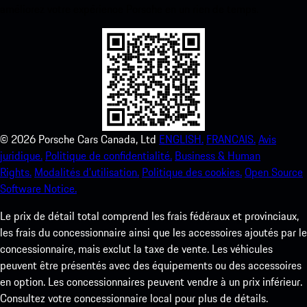
améliorez votre expérience Porsche en un rien de temps.
©
2026
Porsche Cars Canada, Ltd
ENGLISH.
FRANCAIS.
Avis
juridique.
Politique de confidentialité.
Business & Human
Rights.
Modalités d’utilisation.
Politique des cookies.
Open Source
Software Notice.
Le prix de détail total comprend les frais fédéraux et provinciaux,
les frais du concessionnaire ainsi que les accessoires ajoutés par le
concessionnaire, mais exclut la taxe de vente. Les véhicules
peuvent être présentés avec des équipements ou des accessoires
en option. Les concessionnaires peuvent vendre à un prix inférieur.
Consultez votre concessionnaire local pour plus de détails.