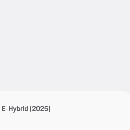
My save
My save
 E-Hybrid (2025)