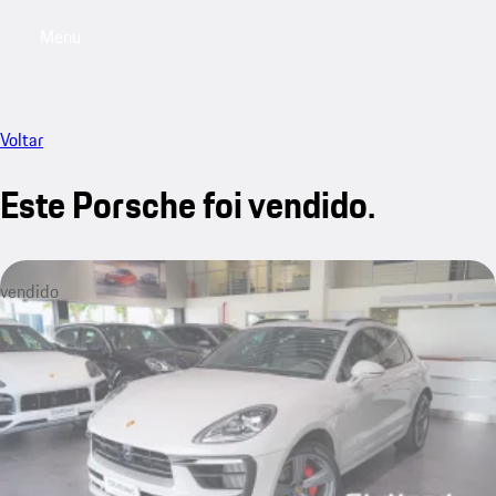
Menu
My saved searches, 0 searches saved
My sa
Voltar
Este Porsche foi vendido.
vendido