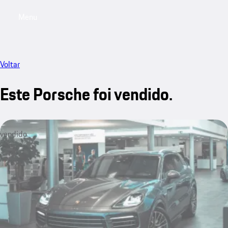
Menu
My saved searches, 0 searches saved
My sa
Voltar
Este Porsche foi vendido.
vendido