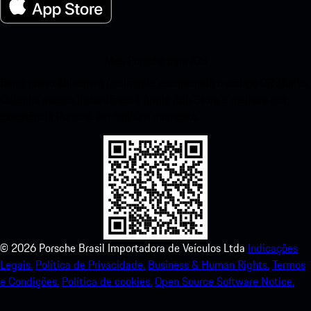
Meu Porsche para iOS
Baixe nosso aplicativo facilmente escaneando o código QR abaixo.
Obtenha acesso instantâneo à Apple App Store e melhore sua
experiência Porsche em nenhum momento.
©
2026
Porsche Brasil Importadora de Veículos Ltda
Indicações
Legais.
Política de Privacidade.
Business & Human Rights.
Termos
e Condições.
Política de cookies.
Open Source Software Notice.