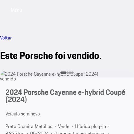
Menu
My saved searches, 0 searches saved
My sa
Voltar
Este Porsche foi vendido.
vendido
2024 Porsche Cayenne e-hybrid Coupé
(2024)
Veículo seminovo
Preto Cromita Metálico
Verde
Híbrido plug-in
8.825 km
05/2024
0 proprietários anteriores