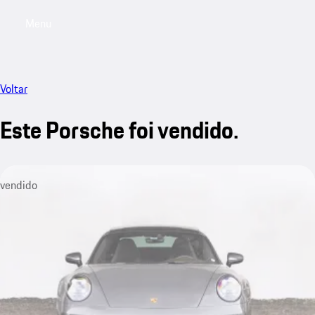
Menu
My saved searches, 0 searches saved
My sa
Voltar
Este Porsche foi vendido.
vendido