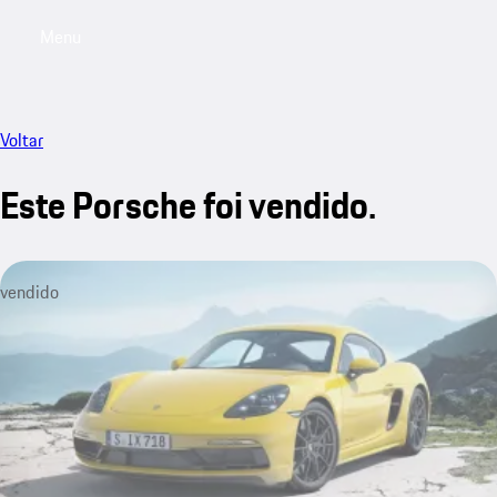
Menu
My saved searches, 0 searches saved
My sa
Voltar
Este Porsche foi vendido.
vendido