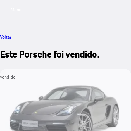
Menu
My saved searches, 0 searches saved
My sa
Voltar
Este Porsche foi vendido.
vendido