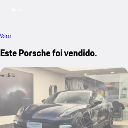
Menu
My saved searches, 0 searches saved
My sa
Voltar
Este Porsche foi vendido.
vendido