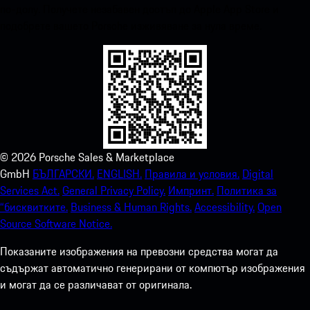
по-долу. Получете незабавен достъп до Apple App Store и
подобрете вашето Porsche изживяване за нула време.
©
2026
Porsche Sales & Marketplace
GmbH
БЪЛГАРСКИ.
ENGLISH.
Правила и условия.
Digital
Services Act.
General Privacy Policy.
Импринт.
Политика за
“бисквитките.
Business & Human Rights.
Accessibility.
Open
Source Software Notice.
Показаните изображения на превозни средства могат да
съдържат автоматично генерирани от компютър изображения
и могат да се различават от оригинала.