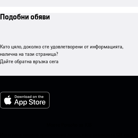
Подобни обяви
Като цяло, доколко сте удовлетворени от информацията,
налична на тази страница?
Дайте обратна връзка сега
Моето Porsche за iOS
Изтеглете нашето приложение лесно, като сканирате QR кода