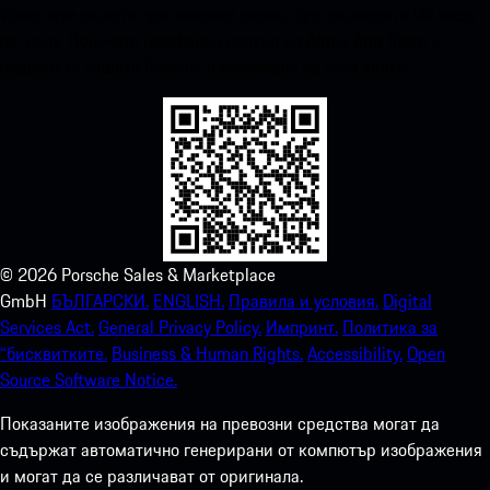
Изтеглете нашето приложение лесно, като сканирате QR кода
по-долу. Получете незабавен достъп до Apple App Store и
подобрете вашето Porsche изживяване за нула време.
©
2026
Porsche Sales & Marketplace
GmbH
БЪЛГАРСКИ.
ENGLISH.
Правила и условия.
Digital
Services Act.
General Privacy Policy.
Импринт.
Политика за
“бисквитките.
Business & Human Rights.
Accessibility.
Open
Source Software Notice.
Показаните изображения на превозни средства могат да
съдържат автоматично генерирани от компютър изображения
и могат да се различават от оригинала.