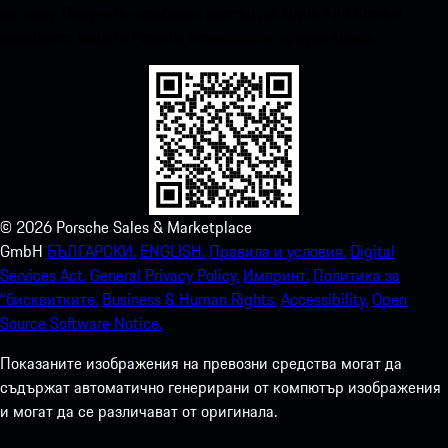
по-долу. Получете незабавен достъп до Apple App Store и
подобрете вашето Porsche изживяване за нула време.
©
2026
Porsche Sales & Marketplace
GmbH
БЪЛГАРСКИ.
ENGLISH.
Правила и условия.
Digital
Services Act.
General Privacy Policy.
Импринт.
Политика за
“бисквитките.
Business & Human Rights.
Accessibility.
Open
Source Software Notice.
Показаните изображения на превозни средства могат да
съдържат автоматично генерирани от компютър изображения
и могат да се различават от оригинала.