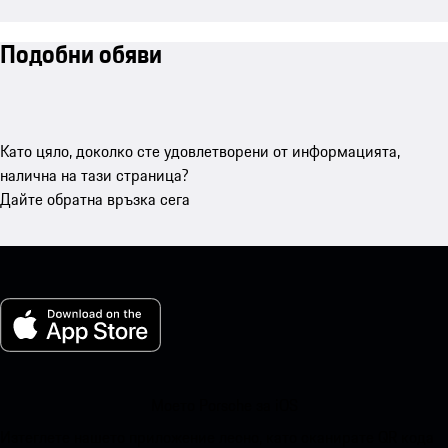
Подобни обяви
Като цяло, доколко сте удовлетворени от информацията,
налична на тази страница?
Дайте обратна връзка сега
Моето Porsche за iOS
Изтеглете нашето приложение лесно, като сканирате QR кода