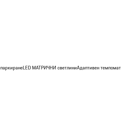
а паркиране
LED МАТРИЧНИ светлини
Адаптивен темпомат