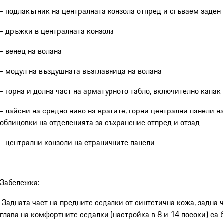
- подлакътник на централната конзола отпред и сгъваем заден
- дръжки в централната конзола
- венец на волана
- модул на въздушната възглавница на волана
- горна и долна част на арматурното табло, включително капак
- лайсни на средно ниво на вратите, горни централни панели н
облицовки на отделенията за съхранение отпред и отзад
- централни конзоли на страничните панели
Забележка:
Задната част на предните седалки от синтетична кожа, задна ч
глава на комфортните седалки (настройка в 8 и 14 посоки) са