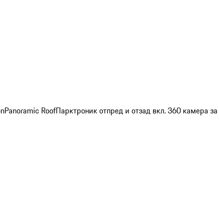
on
Panoramic Roof
Парктроник отпред и отзад вкл. 360 камера з