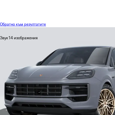
Меню
Обратно към резултатите
Звук
14 изображения