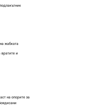
 подлакътник
 на жабката
а вратите и
аст на опорите за
 боядисани