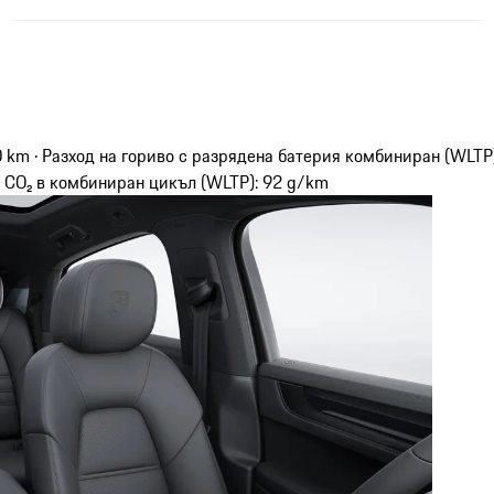
0 km · Разход на гориво с разрядена батерия комбиниран (WLTP
 CO₂ в комбиниран цикъл (WLTP): 92 g/km