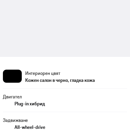
Интериорен цвят
Кожен салон в черно, гладка кожа
Двигател
Plug-in хибрид
Задвижване
All-wheel-drive