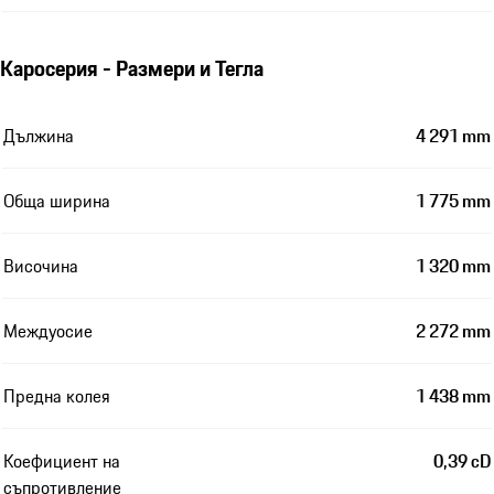
Каросерия - Размери и Тегла
Дължина
4 291 mm
Обща ширина
1 775 mm
Височина
1 320 mm
Междуосие
2 272 mm
Предна колея
1 438 mm
Коефициент на
0,39 cD
съпротивление