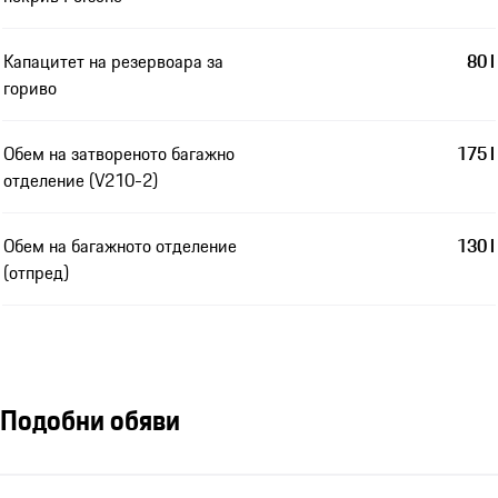
Капацитет на резервоара за
80 l
гориво
Обем на затвореното багажно
175 l
отделение (V210-2)
Обем на багажното отделение
130 l
(отпред)
Подобни обяви