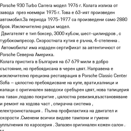
Porsche 930 Turbo Carrera модел 1976 г. Колата излиза от 
завода  през ноември 1975 г. Това е 63-ият произведен 
автомобил.За периода 1975-1977 са произведени само 2880 
броя. Изключително рядък модел.

 Двигателят е тип боксер, 3000 куб.см, шест-цилиндров ‚ с 
турбокомпресор. Скоростната кутия е ръчна, 4-степенна .

 Автомобилът има издаден сертификат за автентичност от 
Porsche Северна Америка.

Колата пристига в България на 67 679 мили в добро 
състояние, но пребоядисана в черен цвят. Направена е 
изключително прецизна реставрация в Porsche Classic Center 
Sofia – цялостно пребоядисване на купе, врати,калници и 
капаци с оригинален заводски сребърен цвят, нова тапицерия 
на таван ,подово покритие , цялостна ревизия,възстановяване 
и ремонт на ходова част , спирачна система , 
електроинсталация .  Пълна профилактика на двигател и 
скорости .Сменени всички видове тампони и гумени 
уплътнения по каросерия . Запазен оригинален кожен салон . 