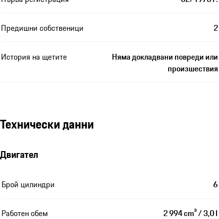
Предишни собственици
2
История на щетите
Няма докладвани повреди или
произшествия
Технически данни
Двигател
Брой цилиндри
6
Работен обем
2 994 cm³ / 3,0 l