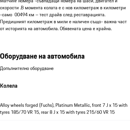
Матчинг номера -съвпадащи номера на шаси, двигател и 
скорости .В момента колата е с нов километраж в километри 
-само  00494 км – тест драйв след реставрацията. 
Предишният километраж в мили е наличен също- важна част 
от историята на автомобила. Обявената цена е крайна.
Оборудване на автомобила
Допълнително оборудване
Колела
Alloy wheels forged (Fuchs), Platinum Metallic, front 7 J x 15 with
tyres 185/70 VR 15, rear 8 J x 15 with tyres 215/60 VR 15