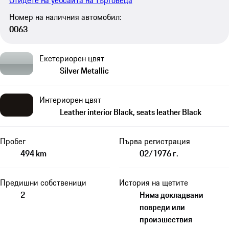
Отидете на уебсайта на търговеца
Номер на наличния автомобил:
0063
Екстериорен цвят
Silver Metallic
Интериорен цвят
Leather interior Black, seats leather Black
Пробег
Първа регистрация
494 km
02/1976 г.
Предишни собственици
История на щетите
2
Няма докладвани
повреди или
произшествия