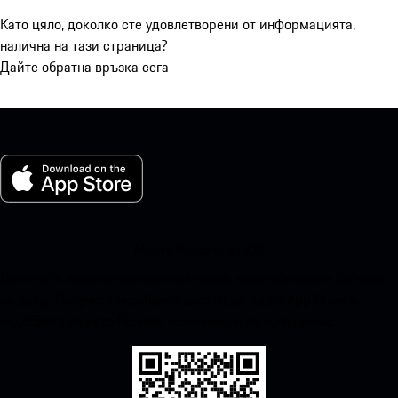
Като цяло, доколко сте удовлетворени от информацията,
налична на тази страница?
Дайте обратна връзка сега
Моето Porsche за iOS
Изтеглете нашето приложение лесно, като сканирате QR кода
по-долу. Получете незабавен достъп до Apple App Store и
подобрете вашето Porsche изживяване за нула време.