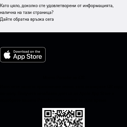
Като цяло, доколко сте удовлетворени от информацията,
налична на тази страница?
Дайте обратна връзка сега
Моето Porsche за iOS
Изтеглете нашето приложение лесно, като сканирате QR кода
по-долу. Получете незабавен достъп до Apple App Store и
подобрете вашето Porsche изживяване за нула време.