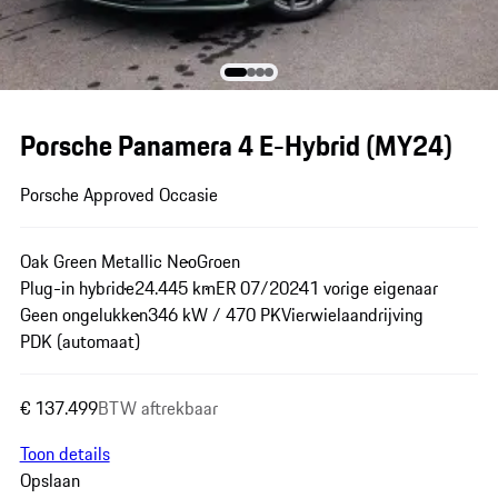
Porsche Panamera 4 E-Hybrid (MY24)
Porsche Approved Occasie
Oak Green Metallic Neo
Groen
Plug-in hybride
24.445 km
ER 07/2024
1 vorige eigenaar
Geen ongelukken
346 kW / 470 PK
Vierwielaandrijving
PDK (automaat)
€ 137.499
BTW aftrekbaar
Toon details
Opslaan