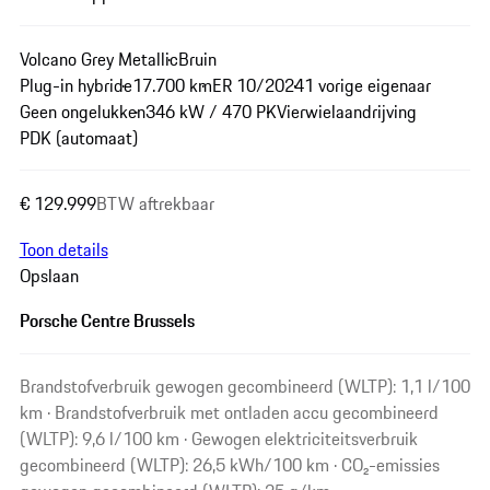
Volcano Grey Metallic
Bruin
Plug-in hybride
17.700 km
ER 10/2024
1 vorige eigenaar
Geen ongelukken
346 kW / 470 PK
Vierwielaandrijving
PDK (automaat)
€ 129.999
BTW aftrekbaar
Toon details
Opslaan
Porsche Centre Brussels
Brandstofverbruik gewogen gecombineerd (WLTP): 1,1 l/100
km · Brandstofverbruik met ontladen accu gecombineerd
(WLTP): 9,6 l/100 km · Gewogen elektriciteitsverbruik
gecombineerd (WLTP): 26,5 kWh/100 km · CO₂-emissies