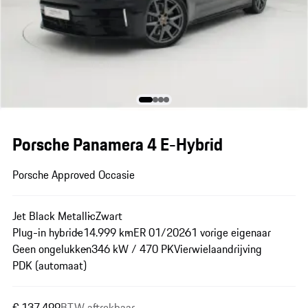
Porsche Panamera 4 E-Hybrid
Porsche Approved Occasie
Jet Black Metallic
Zwart
Plug-in hybride
14.999 km
ER 01/2026
1 vorige eigenaar
Geen ongelukken
346 kW / 470 PK
Vierwielaandrijving
PDK (automaat)
€ 137.499
BTW aftrekbaar