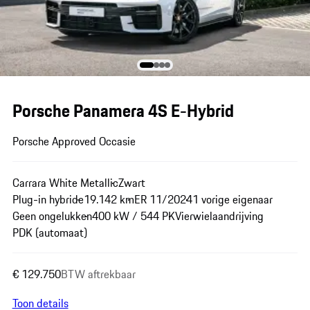
Porsche Panamera 4S E-Hybrid
Porsche Approved Occasie
Carrara White Metallic
Zwart
Plug-in hybride
19.142 km
ER 11/2024
1 vorige eigenaar
Geen ongelukken
400 kW / 544 PK
Vierwielaandrijving
PDK (automaat)
€ 129.750
BTW aftrekbaar
Toon details