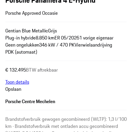
Porsche Panamera 4 E-Hybrid
Porsche Approved Occasie
Gentian Blue Metallic
Grijs
Plug-in hybride
8.850 km
ER 05/2025
1 vorige eigenaar
Geen ongelukken
346 kW / 470 PK
Vierwielaandrijving
PDK (automaat)
€ 132.495
BTW aftrekbaar
Toon details
Opslaan
Porsche Centre Mechelen
Brandstofverbruik gewogen gecombineerd (WLTP): 1,3 l/100
km · Brandstofverbruik met ontladen accu gecombineerd