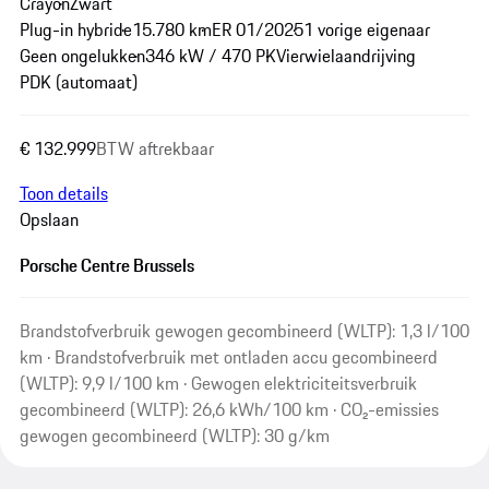
Crayon
Zwart
Plug-in hybride
15.780 km
ER 01/2025
1 vorige eigenaar
Geen ongelukken
346 kW / 470 PK
Vierwielaandrijving
PDK (automaat)
€ 132.999
BTW aftrekbaar
Toon details
Opslaan
Porsche Centre Brussels
Brandstofverbruik gewogen gecombineerd (WLTP): 1,3 l/100
km · Brandstofverbruik met ontladen accu gecombineerd
(WLTP): 9,9 l/100 km · Gewogen elektriciteitsverbruik
gecombineerd (WLTP): 26,6 kWh/100 km · CO₂-emissies
gewogen gecombineerd (WLTP): 30 g/km