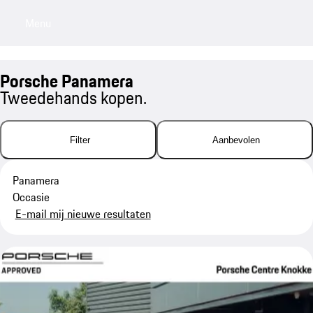
Menu
My saved searches, 0 searches saved
My sa
Porsche Panamera
Tweedehands kopen.
Filter
Aanbevolen
Panamera
Occasie
E-mail mij nieuwe resultaten