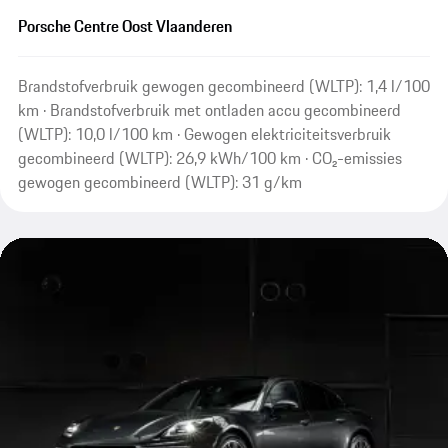
Porsche Centre Oost Vlaanderen
Brandstofverbruik gewogen gecombineerd (WLTP): 1,4 l/100
km · Brandstofverbruik met ontladen accu gecombineerd
(WLTP): 10,0 l/100 km · Gewogen elektriciteitsverbruik
gecombineerd (WLTP): 26,9 kWh/100 km · CO₂-emissies
gewogen gecombineerd (WLTP): 31 g/km