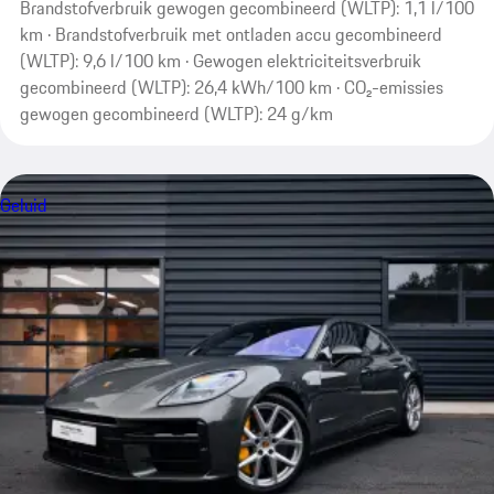
Brandstofverbruik gewogen gecombineerd (WLTP): 1,1 l/100
km · Brandstofverbruik met ontladen accu gecombineerd
(WLTP): 9,6 l/100 km · Gewogen elektriciteitsverbruik
gecombineerd (WLTP): 26,4 kWh/100 km · CO₂-emissies
gewogen gecombineerd (WLTP): 24 g/km
Geluid