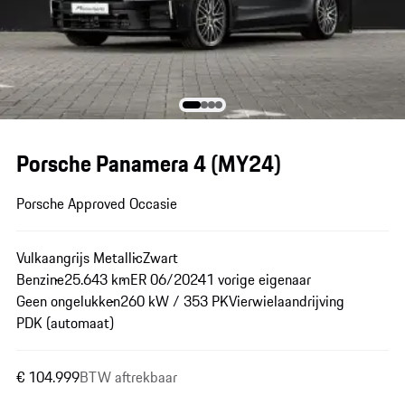
Porsche Panamera 4 (MY24)
Porsche Approved Occasie
Vulkaangrijs Metallic
Zwart
Benzine
25.643 km
ER 06/2024
1 vorige eigenaar
Geen ongelukken
260 kW / 353 PK
Vierwielaandrijving
PDK (automaat)
€ 104.999
BTW aftrekbaar