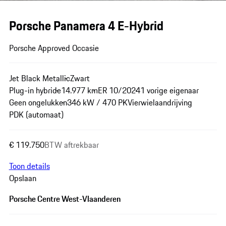
Porsche Panamera 4 E-Hybrid
Porsche Approved Occasie
Jet Black Metallic
Zwart
Plug-in hybride
14.977 km
ER 10/2024
1 vorige eigenaar
Geen ongelukken
346 kW / 470 PK
Vierwielaandrijving
PDK (automaat)
€ 119.750
BTW aftrekbaar
Toon details
Opslaan
Porsche Centre West-Vlaanderen