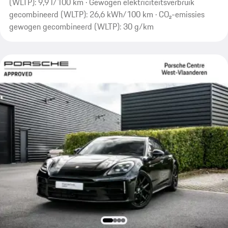
(WLTP): 9,9 l/100 km · Gewogen elektriciteitsverbruik
gecombineerd (WLTP): 26,6 kWh/100 km · CO₂-emissies
gewogen gecombineerd (WLTP): 30 g/km