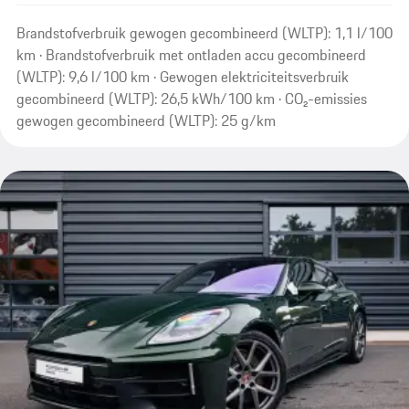
Brandstofverbruik gewogen gecombineerd (WLTP): 1,1 l/100
km · Brandstofverbruik met ontladen accu gecombineerd
(WLTP): 9,6 l/100 km · Gewogen elektriciteitsverbruik
gecombineerd (WLTP): 26,5 kWh/100 km · CO₂-emissies
gewogen gecombineerd (WLTP): 25 g/km