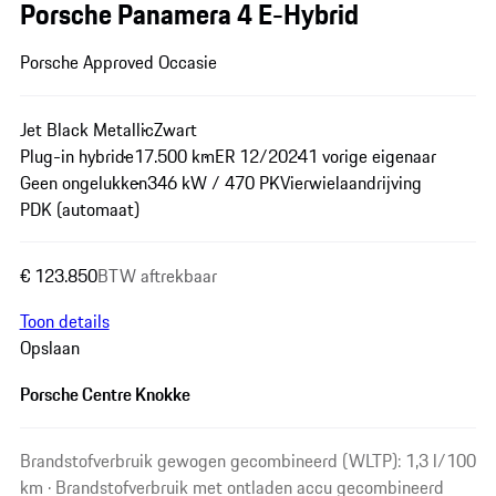
Porsche Panamera 4 E-Hybrid
Porsche Approved Occasie
Jet Black Metallic
Zwart
Plug-in hybride
17.500 km
ER 12/2024
1 vorige eigenaar
Geen ongelukken
346 kW / 470 PK
Vierwielaandrijving
PDK (automaat)
€ 123.850
BTW aftrekbaar
Toon details
Opslaan
Porsche Centre Knokke
Brandstofverbruik gewogen gecombineerd (WLTP): 1,3 l/100
km · Brandstofverbruik met ontladen accu gecombineerd