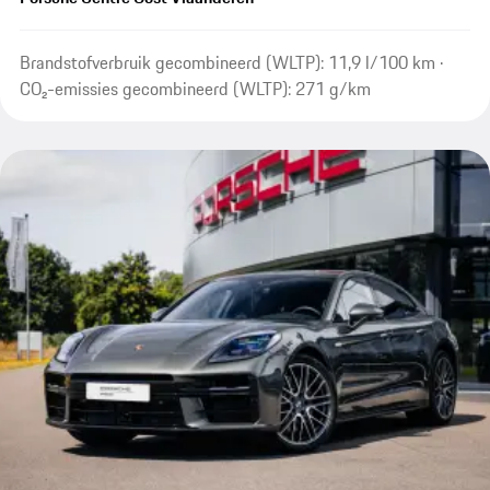
Brandstofverbruik gecombineerd (WLTP): 11,9 l/100 km ·
CO₂-emissies gecombineerd (WLTP): 271 g/km