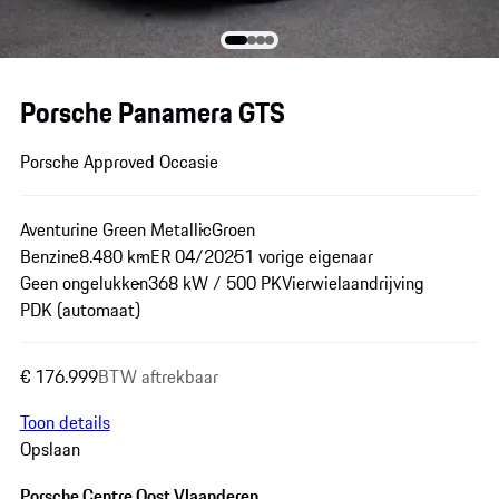
Porsche Panamera GTS
Porsche Approved Occasie
Aventurine Green Metallic
Groen
Benzine
8.480 km
ER 04/2025
1 vorige eigenaar
Geen ongelukken
368 kW / 500 PK
Vierwielaandrijving
PDK (automaat)
€ 176.999
BTW aftrekbaar
Toon details
Opslaan
Porsche Centre Oost Vlaanderen