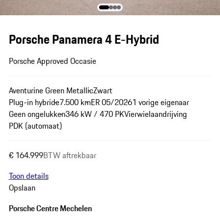
Porsche Panamera 4 E-Hybrid
Porsche Approved Occasie
Aventurine Green Metallic
Zwart
Plug-in hybride
7.500 km
ER 05/2026
1 vorige eigenaar
Geen ongelukken
346 kW / 470 PK
Vierwielaandrijving
PDK (automaat)
€ 164.999
BTW aftrekbaar
Toon details
Opslaan
Porsche Centre Mechelen