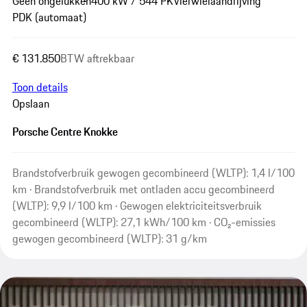
Geen ongelukken
400 kW / 544 PK
Vierwielaandrijving
PDK (automaat)
€ 131.850
BTW aftrekbaar
Toon details
Opslaan
Porsche Centre Knokke
Brandstofverbruik gewogen gecombineerd (WLTP): 1,4 l/100
km · Brandstofverbruik met ontladen accu gecombineerd
(WLTP): 9,9 l/100 km · Gewogen elektriciteitsverbruik
gecombineerd (WLTP): 27,1 kWh/100 km · CO₂-emissies
gewogen gecombineerd (WLTP): 31 g/km