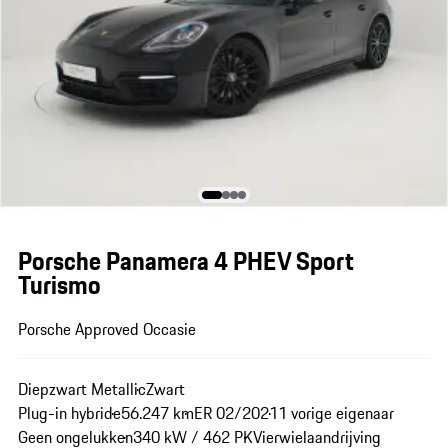
Porsche Panamera 4 PHEV Sport
Turismo
Porsche Approved Occasie
Diepzwart Metallic
Zwart
Plug-in hybride
56.247 km
ER 02/2021
1 vorige eigenaar
Geen ongelukken
340 kW / 462 PK
Vierwielaandrijving