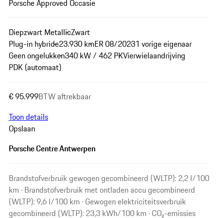
Porsche Approved Occasie
Diepzwart Metallic
Zwart
Plug-in hybride
23.930 km
ER 08/2023
1 vorige eigenaar
Geen ongelukken
340 kW / 462 PK
Vierwielaandrijving
PDK (automaat)
€ 95.999
BTW aftrekbaar
Toon details
Opslaan
Porsche Centre Antwerpen
Brandstofverbruik gewogen gecombineerd (WLTP): 2,2 l/100
km · Brandstofverbruik met ontladen accu gecombineerd
(WLTP): 9,6 l/100 km · Gewogen elektriciteitsverbruik
gecombineerd (WLTP): 23,3 kWh/100 km · CO₂-emissies