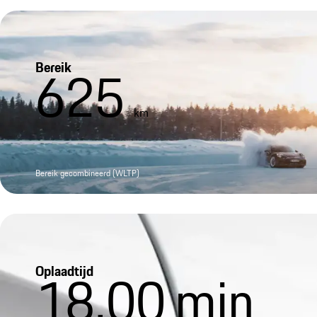
Bereik
625
km
Bereik gecombineerd (WLTP)
Oplaadtijd
18,00
min