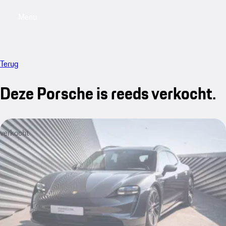
Menu
My saved searches, 0 searches saved
My sa
Terug
Deze Porsche is reeds verkocht.
verkocht