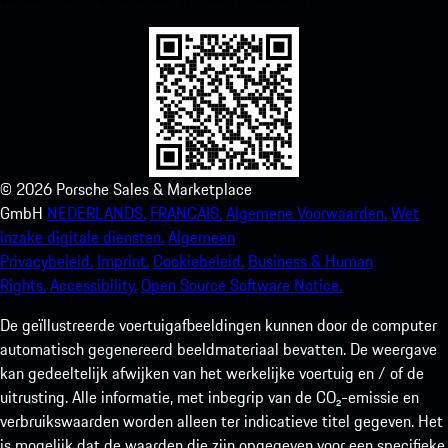
©
2026
Porsche Sales & Marketplace
GmbH
NEDERLANDS.
FRANCAIS.
Algemene Voorwaarden.
Wet
inzake digitale diensten.
Algemeen
Privacybeleid.
Imprint.
Cookiebeleid.
Business & Human
Rights.
Accessibility.
Open Source Software Notice.
De geïllustreerde voertuigafbeeldingen kunnen door de computer
automatisch gegenereerd beeldmateriaal bevatten. De weergave
kan gedeeltelijk afwijken van het werkelijke voertuig en / of de
uitrusting. Alle informatie, met inbegrip van de CO₂-emissie en
verbruikswaarden worden alleen ter indicatieve titel gegeven. Het
is mogelijk dat de waarden die zijn opgegeven voor een specifieke