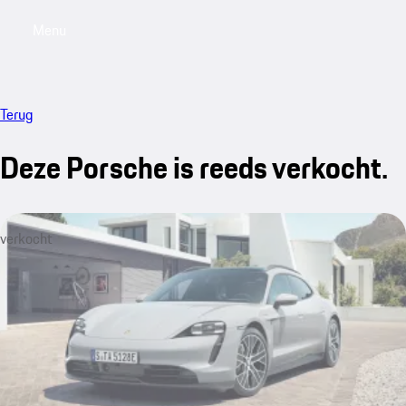
Menu
My saved searches, 0 searches saved
My sa
Terug
Deze Porsche is reeds verkocht.
verkocht