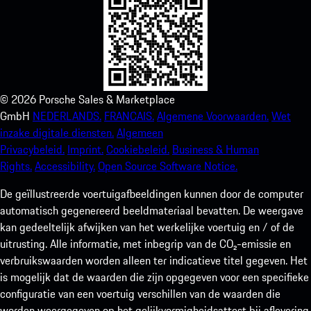
©
2026
Porsche Sales & Marketplace
GmbH
NEDERLANDS.
FRANCAIS.
Algemene Voorwaarden.
Wet
inzake digitale diensten.
Algemeen
Privacybeleid.
Imprint.
Cookiebeleid.
Business & Human
Rights.
Accessibility.
Open Source Software Notice.
De geïllustreerde voertuigafbeeldingen kunnen door de computer
automatisch gegenereerd beeldmateriaal bevatten. De weergave
kan gedeeltelijk afwijken van het werkelijke voertuig en / of de
uitrusting. Alle informatie, met inbegrip van de CO₂-emissie en
verbruikswaarden worden alleen ter indicatieve titel gegeven. Het
is mogelijk dat de waarden die zijn opgegeven voor een specifieke
configuratie van een voertuig verschillen van de waarden die
worden weergegeven op het gelijkvormigheidsattest bij aflevering