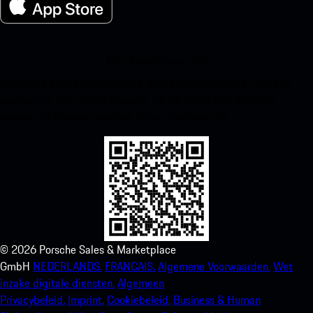
Mijn Porsche voor iOS
Download onze app eenvoudig door onderstaande QR-code te
scannen en krijg direct toegang tot de Apple App Store en
verbeter je Porsche-ervaring in een mum van tijd.
©
2026
Porsche Sales & Marketplace
GmbH
NEDERLANDS.
FRANCAIS.
Algemene Voorwaarden.
Wet
inzake digitale diensten.
Algemeen
Privacybeleid.
Imprint.
Cookiebeleid.
Business & Human