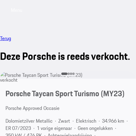
Menu
My saved searches, 0 searches saved
My sa
Terug
Deze Porsche is reeds verkocht.
verkocht
Porsche Taycan Sport Turismo (MY23)
Porsche Approved Occasie
Dolomietzilver Metallic
Zwart
Elektrisch
34.966 km
ER 07/2023
1 vorige eigenaar
Geen ongelukken
350 kW / 476 PK
Achterwielaandrijving