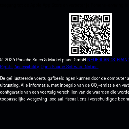
toegang tot de Apple App Store en verbeter je Porsche-ervaring in
©
2026
Porsche Sales & Marketplace GmbH
NEDERLANDS.
FRANC
Rights.
Accessibility.
Open Source Software Notice.
De geïllustreerde voertuigafbeeldingen kunnen door de computer a
uitrusting. Alle informatie, met inbegrip van de CO₂-emissie en ve
configuratie van een voertuig verschillen van de waarden die worde
toepasselijke wetgeving (sociaal, fiscaal, enz.) verschuldigde bedr