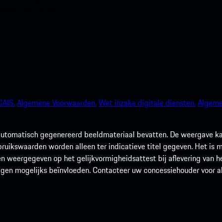
 een mum van tijd.
AIS.
Algemene Voorwaarden.
Wet inzake digitale diensten.
Algeme
utomatisch gegenereerd beeldmateriaal bevatten. De weergave kan 
rbruikswaarden worden alleen ter indicatieve titel gegeven. Het is
n weergegeven op het gelijkvormigheidsattest bij aflevering van he
agen mogelijks beïnvloeden. Contacteer uw concessiehouder voor alle