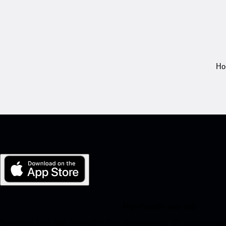
Ho
Mijn Porsche voor iOS
Download onze app eenvoudig door onderstaande QR-code te scann